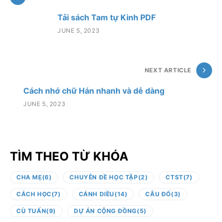
Tải sách Tam tự Kinh PDF
JUNE 5, 2023
NEXT ARTICLE
Cách nhớ chữ Hán nhanh và dễ dàng
JUNE 5, 2023
TÌM THEO TỪ KHÓA
CHA MẸ
(6)
CHUYÊN ĐỀ HỌC TẬP
(2)
CTST
(7)
CÁCH HỌC
(7)
CÁNH DIỀU
(14)
CÂU ĐỐ
(3)
CÙ TUẤN
(9)
DỰ ÁN CỘNG ĐỒNG
(5)