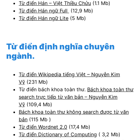
Từ điển Hán – Việt Thiều Chửu
(1.1 Mb)
Từ điển Hán ngữ Full
(12,9 Mb)
Từ điển Hán ngữ Lite
(5 Mb)
Từ điển định nghĩa chuyên
ngành.
Từ điển Wikipedia tiếng Việt – Nguyễn Kim
Vỹ
(231 Mb)
Từ điển bách khoa toàn thư.
Bách khoa toàn thư
search trực tiếp từ văn bản – Nguyễn Kim
Vỹ
(109,4 Mb)
Bách khoa toàn thư không search được từ văn
bản
(115 Mb )
Từ điển Wordnet 2.0
(17,4 Mb)
Từ điển Dictionary of Computing
( 3,2 Mb)