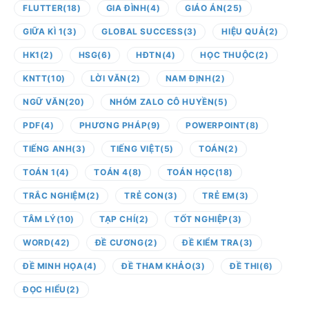
FLUTTER
(18)
GIA ĐÌNH
(4)
GIÁO ÁN
(25)
GIỮA KÌ 1
(3)
GLOBAL SUCCESS
(3)
HIỆU QUẢ
(2)
HK1
(2)
HSG
(6)
HĐTN
(4)
HỌC THUỘC
(2)
KNTT
(10)
LỜI VĂN
(2)
NAM ĐỊNH
(2)
NGỮ VĂN
(20)
NHÓM ZALO CÔ HUYỀN
(5)
PDF
(4)
PHƯƠNG PHÁP
(9)
POWERPOINT
(8)
TIẾNG ANH
(3)
TIẾNG VIỆT
(5)
TOÁN
(2)
TOÁN 1
(4)
TOÁN 4
(8)
TOÁN HỌC
(18)
TRẮC NGHIỆM
(2)
TRẺ CON
(3)
TRẺ EM
(3)
TÂM LÝ
(10)
TẠP CHÍ
(2)
TỐT NGHIỆP
(3)
WORD
(42)
ĐỀ CƯƠNG
(2)
ĐỀ KIỂM TRA
(3)
ĐỀ MINH HỌA
(4)
ĐỀ THAM KHẢO
(3)
ĐỀ THI
(6)
ĐỌC HIỂU
(2)