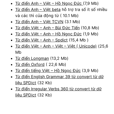
Từ điển Anh – Việt – Hồ Ngọc Đức
(7,9 Mb)
Từ điển Anh – Việt beta
hỗ trợ tra số ít số nhiều
và các thì của động từ ( 10.1 Mb)
Từ điển Anh – Việt TCVN
(3.1 Mb)
Từ điển Việt – Anh – Bùi Đức Tiến
(10,8 Mb)
Từ điển Việt – Anh – Hồ Ngọc Đức
(1,9 Mb)
Từ điển Việt – Anh – Spdict
(15,4 Mb )
Từ điển Việt – Anh – Việt – Việt ( Unicode)
(25,6
Mb
Từ điển Longman
(13,2 Mb)
Từ điển Oxford
( 22,6 Mb)
Từ điển tiếng Việt – Hồ Ngọc Đức
(3,9 Mb)
Từ điển English Grammar 39 từ convert từ dữ
liệu SPDict
(32 Kb)
Từ điển Irregular Verbs 360 từ convert từ dữ
liệu SPDict
(32 Kb)