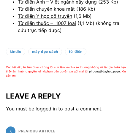
Từ điển Anh – Việt ngành xây dựng
(253 Kb)
Từ điển chuyên khoa mắt
(186 Kb)
Từ điển Y học cổ truyền
(1,6 Mb)
Từ điển thuốc – 1007 loại
(1,1 Mb) (không tra
cứu trực tiếp được)
kindle
máy đọc sách
từ điển
Các bài viết, tài liệu được chúng tôi sưu tầm và chia sẻ thường không rõ tác giả. Nếu bạn
thấy ảnh hưởng quyền lợi, vi phạm bản quyền xin gửi mail tới
phuong@dayhoc.page
. Xin
cám ơn!
LEAVE A REPLY
You must be
logged in
to post a comment.
PREVIOUS ARTICLE