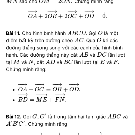
=
2
.
sao cho
Chứng minh rằng
M
N
O
M
O
N
−
−
→
−
−
→
−
−
→
−
−
→
⃗
+
2
+
2
+
=
0
.
O
A
O
B
O
C
O
D
Bài 11.
Cho hình bình hành
. Gọi
là một
A
B
C
D
O
điểm bất kỳ trên đường chéo
. Qua
kẻ các
A
C
O
đường thẳng song song với các cạnh của hình bình
hành. Các đường thẳng này cắt
và
lần lượt
A
B
D
C
tại
và
, cắt
và
lần lượt tại
và
.
M
N
A
D
B
C
E
F
Chứng minh rằng:
−
−
→
−
−
→
−
−
→
−
−
→
+
=
+
.
O
A
O
C
O
B
O
D
−
−
→
−
−
→
−
−
→
=
+
.
B
D
M
E
F
N
′
,
Bài 12.
Gọi
là trọng tâm hai tam giác
và
G
G
A
B
C
′
′
′
. Chứng minh rằng
A
B
C
−
−
→
−
−
→
−
−
→
−
−
→