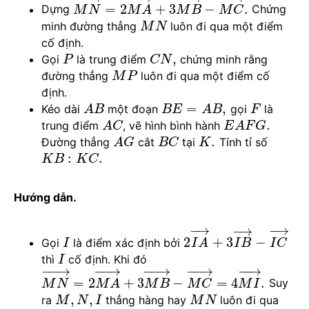
=
2
+
3
−
.
Dựng
Chứng
M
N
M
A
M
B
M
C
minh đường thẳng
luôn đi qua một điểm
M
N
cố định.
,
Gọi
là trung điểm
chứng minh rằng
P
C
N
đường thẳng
luôn đi qua một điểm cố
M
P
định.
=
,
Kéo dài
một đoạn
gọi
là
A
B
B
E
A
B
F
.
trung điểm
, vẽ hình bình hành
A
C
E
A
F
G
.
Đường thẳng
cắt
tại
Tính tỉ số
A
G
B
C
K
:
.
K
B
K
C
Hướng dẫn.
−
→
−
→
−
→
2
+
3
−
Gọi
là điểm xác định bởi
I
I
A
I
B
I
C
thì
cố định. Khi đó
I
−
−
→
−
−
→
−
−
→
−
−
→
−
−
→
=
2
+
3
−
=
4
.
Suy
M
N
M
A
M
B
M
C
M
I
,
,
ra
thẳng hàng hay
luôn đi qua
M
N
I
M
N