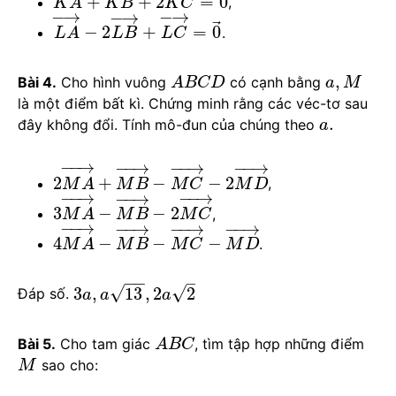
+
+
2
=
0
,
K
A
K
B
K
C
−
→
−
→
−
→
⃗
−
2
+
=
0
.
L
A
L
B
L
C
,
Bài 4.
Cho hình vuông
có cạnh bằng
A
B
C
D
a
M
là một điểm bất kì. Chứng minh rằng các véc-tơ sau
.
đây không đổi. Tính mô-đun của chúng theo
a
−
−
→
−
−
→
−
−
→
−
−
→
2
+
−
−
2
,
M
A
M
B
M
C
M
D
−
−
→
−
−
→
−
−
→
3
−
−
2
,
M
A
M
B
M
C
−
−
→
−
−
→
−
−
→
−
−
→
4
−
−
−
.
M
A
M
B
M
C
M
D
−
−
–
√
√
3
,
13
,
2
2
Đáp số.
a
a
a
Bài 5.
Cho tam giác
, tìm tập hợp những điểm
A
B
C
sao cho:
M