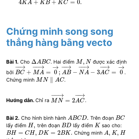
⃗
4
+
+
=
0
.
K
A
K
B
K
C
Chứng minh song song
thẳng hàng bằng vecto
Δ
,
Bài 1.
Cho
. Hai điểm
được xác định
A
B
C
M
N
−
−
→
−
−
→
−
−
→
−
−
→
−
−
→
→
→
+
=
0
;
−
−
3
=
0
bởi
.
B
C
M
A
A
B
N
A
A
C
∥
Chứng minh
.
M
N
A
C
−
−
→
−
−
→
=
2
Hướng dẫn.
Chỉ ra
.
M
N
A
C
.
Bài 2.
Cho hình bình hành
Trên đoạn
A
B
C
D
B
C
,
lấy điểm
trên đoạn
lấy điểm
sao cho:
H
B
D
K
=
,
=
2
.
,
,
Chứng minh
B
H
C
H
D
K
B
K
A
K
H