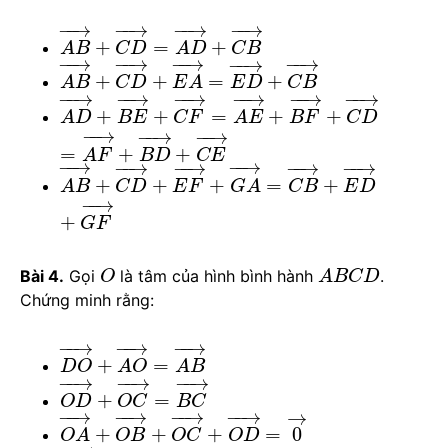
−
−
→
−
−
→
−
−
→
−
−
→
+
=
+
A
B
C
D
A
D
C
B
−
−
→
−
−
→
−
−
→
−
−
→
−
−
→
+
+
=
+
A
B
C
D
E
A
E
D
C
B
−
−
→
−
−
→
−
−
→
−
−
→
−
−
→
−
−
→
+
+
=
+
+
A
D
B
E
C
F
A
E
B
F
C
D
−
−
→
−
−
→
−
−
→
=
+
+
A
F
B
D
C
E
−
−
→
−
−
→
−
−
→
−
−
→
−
−
→
−
−
→
+
+
+
=
+
A
B
C
D
E
F
G
A
C
B
E
D
−
−
→
+
G
F
Bài 4.
Gọi
là tâm của hình bình hành
.
O
A
B
C
D
Chứng minh rằng:
−
−
→
−
−
→
−
−
→
+
=
D
O
A
O
A
B
−
−
→
−
−
→
−
−
→
+
=
O
D
O
C
B
C
−
−
→
−
−
→
−
−
→
−
−
→
→
+
+
+
=
0
O
A
O
B
O
C
O
D