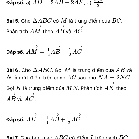
=
2
+
2
Đáp số.
a)
; b)
.
A
D
A
B
A
F
2
Δ
Bài 5.
Cho
có
là trung điểm của
.
A
B
C
M
B
C
−
−
→
−
−
→
−
−
→
Phân tích
theo
và
.
A
M
A
B
A
C
−
−
→
−
−
→
−
−
→
1
1
=
+
.
Đáp số.
A
M
A
B
A
C
2
2
Δ
Bài 6.
Cho
. Gọi
là trung điểm của
và
A
B
C
M
A
B
=
2
là một điểm trên cạnh
sao cho
.
N
A
C
N
A
N
C
−
−
→
Gọi
là trung điểm của
. Phân tích
theo
K
M
N
A
K
−
−
→
−
−
→
và
.
A
B
A
C
−
−
→
−
−
→
−
−
→
1
1
=
+
.
Đáp số.
A
K
A
B
A
C
3
4
Bài 7.
Cho tam giác
có điểm
trên cạnh
A
B
C
I
B
C