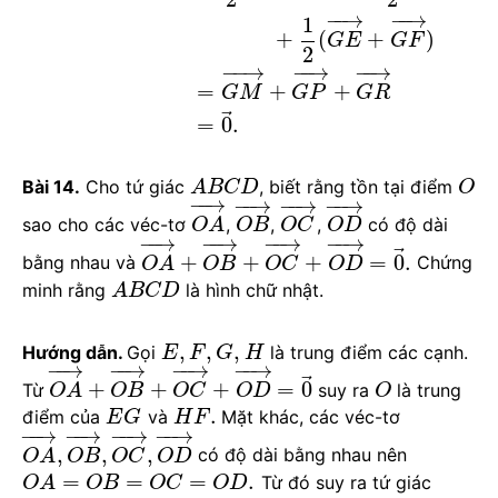
−
−
→
−
−
→
1
+
(
+
)
G
E
G
F
2
−
−
→
−
−
→
−
−
→
=
+
+
G
M
G
P
G
R
⃗
=
0
.
Bài 14.
Cho tứ giác
, biết rằng tồn tại điểm
A
B
C
D
O
−
−
→
−
−
→
−
−
→
−
−
→
sao cho các véc-tơ
,
,
,
có độ dài
O
A
O
B
O
C
O
D
−
−
→
−
−
→
−
−
→
−
−
→
⃗
+
+
+
=
0
.
bằng nhau và
Chứng
O
A
O
B
O
C
O
D
minh rằng
là hình chữ nhật.
A
B
C
D
,
,
,
Hướng dẫn.
Gọi
là trung điểm các cạnh.
E
F
G
H
−
−
→
−
−
→
−
−
→
−
−
→
⃗
+
+
+
=
0
Từ
suy ra
là trung
O
A
O
B
O
C
O
D
O
.
điểm của
và
Mặt khác, các véc-tơ
E
G
H
F
−
−
→
−
−
→
−
−
→
−
−
→
,
,
,
có độ dài bằng nhau nên
O
A
O
B
O
C
O
D
=
=
=
.
Từ đó suy ra tứ giác
O
A
O
B
O
C
O
D