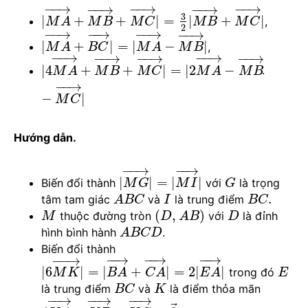
−
−
→
−
−
→
−
−
→
−
−
→
−
−
→
3
|
+
+
|
=
|
+
|
,
M
A
M
B
M
C
M
B
M
C
2
−
−
→
−
−
→
−
−
→
−
−
→
|
+
|
=
|
−
|
,
M
A
B
C
M
A
M
B
−
−
→
−
−
→
−
−
→
−
−
→
−
−
→
|
4
+
+
|
=
|
2
−
.
M
A
M
B
M
C
M
A
M
B
−
−
→
−
|
M
C
Hướng dẫn.
−
−
→
−
−
→
|
|
=
|
|
Biến đổi thành
với
là trọng
M
G
M
I
G
.
tâm tam giác
và
là trung điểm
A
B
C
I
B
C
(
,
)
thuộc đường tròn
với
là đỉnh
M
D
A
B
D
hình bình hành
.
A
B
C
D
Biến đổi thành
−
−
→
−
−
→
−
−
→
−
−
→
|
6
|
=
|
+
|
=
2
|
|
trong đó
M
K
B
A
C
A
E
A
E
là trung điểm
và
là điểm thỏa mãn
B
C
K
−
−
→
−
−
→
−
−
→