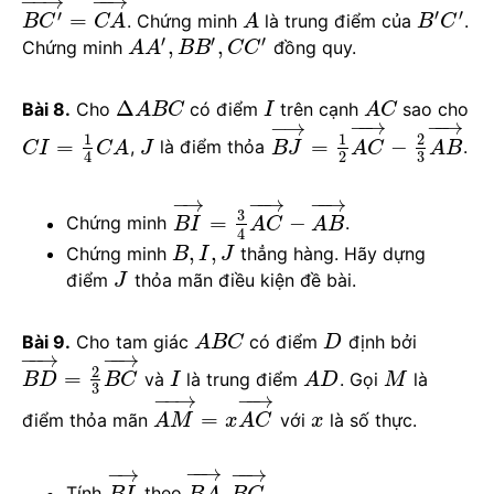
−
−
→
−
−
→
′
′
′
=
. Chứng minh
là trung điểm của
.
B
C
C
A
A
B
C
′
′
′
,
,
Chứng minh
đồng quy.
A
A
B
B
C
C
Δ
Bài 8.
Cho
có điểm
trên cạnh
sao cho
A
B
C
I
A
C
−
−
→
−
−
→
−
→
1
1
2
=
=
−
,
là điểm thỏa
.
C
I
C
A
J
B
J
A
C
A
B
3
2
4
−
−
→
−
−
→
−
→
3
=
−
Chứng minh
.
B
I
A
C
A
B
4
,
,
Chứng minh
thẳng hàng. Hãy dựng
B
I
J
điểm
thỏa mãn điều kiện đề bài.
J
Bài 9.
Cho tam giác
có điểm
định bởi
A
B
C
D
−
−
→
−
−
→
2
=
và
là trung điểm
. Gọi
là
B
D
B
C
I
A
D
M
3
−
−
→
−
−
→
=
điểm thỏa mãn
với
là số thực.
A
M
x
A
C
x
−
−
→
−
−
→
−
→
,
.
Tính
theo