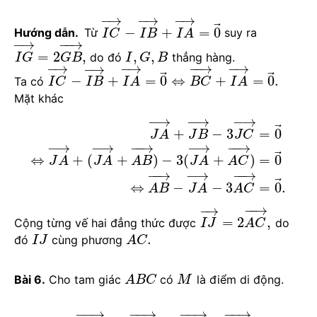
−
→
−
→
−
→
⃗
−
+
=
0
Hướng dẫn.
Từ
suy ra
I
C
I
B
I
A
−
→
−
−
→
=
2
,
,
,
do đó
thẳng hàng.
I
G
G
B
I
G
B
−
→
−
→
−
→
−
−
→
−
→
⃗
⃗
−
+
=
0
⇔
+
=
0
.
Ta có
I
C
I
B
I
A
B
C
I
A
Mặt khác
−
→
−
→
−
→
⃗
+
−
3
=
0
J
A
J
B
J
C
−
→
−
→
−
−
→
−
→
−
−
→
⃗
⇔
+
(
+
)
−
3
(
+
)
=
0
J
A
J
A
A
B
J
A
A
C
−
−
→
−
→
−
−
→
⃗
⇔
−
−
3
=
0
.
A
B
J
A
A
C
−
−
→
−
→
=
2
,
Cộng từng vế hai đẳng thức được
do
I
J
A
C
.
đó
cùng phương
I
J
A
C
Bài 6.
Cho tam giác
có
là điểm di động.
A
B
C
M
−
−
→
−
−
→
−
−
→
−
−
→