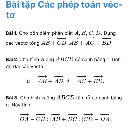
Bài tập Các phép toán véc-
tơ
,
,
,
.
Bài 1.
Cho bốn điểm phân biệt
Dựng
A
B
C
D
−
−
→
−
−
→
−
−
→
−
−
→
−
−
→
+
+
+
các vectơ tổng
,
.
A
B
C
D
A
B
A
C
B
D
Bài 2.
Cho hình vuông
có cạnh bằng 1. Tính
A
B
C
D
độ dài các vectơ:
−
−
→
−
−
→
−
−
→
−
−
→
⃗
⃗
=
+
,
=
+
.
u
A
B
A
D
v
A
C
B
D
Bài 3.
Cho hình vuông
tâm
có cạnh bằng
A
B
C
D
O
. Hãy tính
a
−
−
→
−
−
→
−
−
→
−
−
→
−
−
→
−
−
→
|
−
|
;
|
+
|
;
|
−
|
.
O
A
C
B
A
B
D
C
C
D
D
A