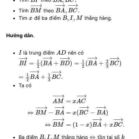
B
I
B
A
B
C
−
−
→
−
−
→
−
−
→
,
.
Tính
theo
B
M
B
A
B
C
,
,
Tìm
để ba điểm
thẳng hàng.
x
B
I
M
Hướng dẫn.
là trung điểm
nên có
I
A
D
−
−
→
−
−
→
−
−
→
−
→
−
−
→
1
1
2
=
(
+
)
=
(
+
)
B
I
B
A
B
D
B
A
B
C
3
2
2
−
−
→
−
−
→
1
1
=
+
.
B
A
B
C
3
2
Ta có
−
−
→
−
−
→
=
A
M
x
A
C
−
−
→
−
−
→
−
−
→
−
−
→
⇔
−
=
(
−
)
B
M
B
A
x
B
C
B
A
−
−
→
−
−
→
−
−
→
⇔
=
(
1
−
)
+
.
B
M
x
B
A
x
B
C
,
,
⇔
Ba điểm
thẳng hàng
tồn tại số
B
I
M
k