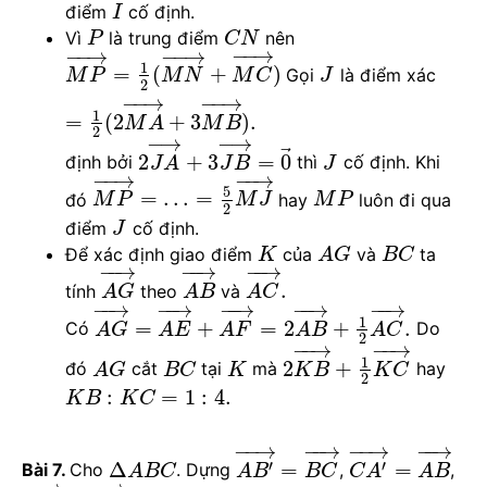
điểm
cố định.
I
Vì
là trung điểm
nên
P
C
N
−
−
→
−
−
→
−
−
→
1
=
(
+
)
Gọi
là điểm xác
M
P
M
N
M
C
J
2
−
−
→
−
−
→
1
=
(
2
+
3
)
.
M
A
M
B
2
−
→
−
→
⃗
2
+
3
=
0
định bởi
thì
cố định. Khi
J
A
J
B
J
−
−
→
−
−
→
5
=
…
=
đó
hay
luôn đi qua
M
P
M
J
M
P
2
điểm
cố định.
J
Để xác định giao điểm
của
và
ta
K
A
G
B
C
−
−
→
−
−
→
−
−
→
.
tính
theo
và
A
G
A
B
A
C
−
−
→
−
−
→
−
−
→
−
−
→
−
−
→
1
=
+
=
2
+
.
Có
Do
A
G
A
E
A
F
A
B
A
C
2
−
−
→
−
−
→
1
2
+
đó
cắt
tại
mà
hay
A
G
B
C
K
K
B
K
C
2
:
=
1
:
4.
K
B
K
C
−
−
→
−
−
→
−
−
→
−
−
→
′
′
Δ
=
=
Bài 7.
Cho
. Dựng
,
,
A
B
C
A
B
B
C
C
A
A
B