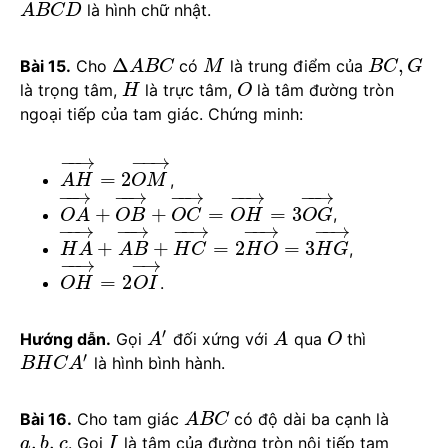
là hình chữ nhật.
A
B
C
D
Δ
,
Bài 15.
Cho
có
là trung điểm của
A
B
C
M
B
C
G
là trọng tâm,
là trực tâm,
là tâm đường tròn
H
O
ngoại tiếp của tam giác. Chứng minh:
−
−
→
−
−
→
=
2
,
A
H
O
M
−
−
→
−
−
→
−
−
→
−
−
→
−
−
→
+
+
=
=
3
,
O
A
O
B
O
C
O
H
O
G
−
−
→
−
−
→
−
−
→
−
−
→
−
−
→
+
+
=
2
=
3
,
H
A
A
B
H
C
H
O
H
G
−
−
→
−
→
=
2
.
O
H
O
I
′
Hướng dẫn.
Gọi
đối xứng với
qua
thì
A
A
O
′
là hình bình hành.
B
H
C
A
Bài 16.
Cho tam giác
có độ dài ba cạnh là
A
B
C
,
,
. Gọi
là tâm của đường tròn nội tiếp tam
a
b
c
I