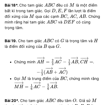
Bài 18*.
Cho tam giác
đều có
là một điểm
A
B
C
M
,
,
bất kì trong tam giác. Gọi
lần lượt là điểm
D
E
F
,
,
.
đối xứng của
qua các cạnh
Chứng
M
B
C
A
C
A
B
minh rằng hai tam giác
và
có cùng
A
B
C
D
E
F
trọng tâm.
Bài 19.
Cho tam giác
có
là trọng tâm và
A
B
C
G
H
.
là điểm đối xứng của
qua
B
G
−
−
→
−
−
→
−
−
→
−
−
→
2
1
=
−
,
=
Chứng minh
.
A
H
A
C
A
B
C
H
3
3
−
−
→
−
−
→
1
−
(
+
)
A
B
A
C
3
Gọi
là trung điểm của
, chứng minh rằng
M
B
C
−
−
→
−
−
→
−
−
→
5
1
=
−
.
M
H
A
C
A
B
6
6
.
Bài 20*.
Cho tam giác
đều tâm
Giả sử
A
B
C
O
M