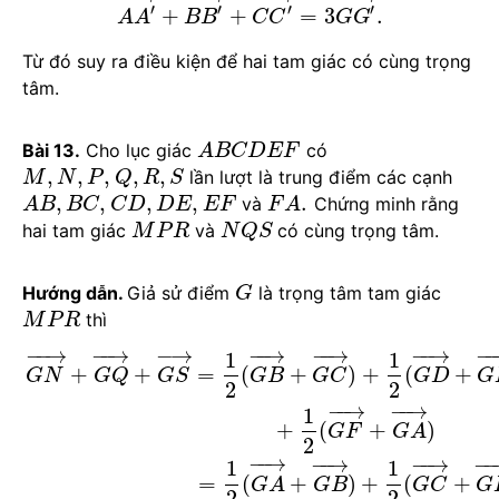
′
′
′
′
+
+
=
3
.
A
A
B
B
C
C
G
G
Từ đó suy ra điều kiện để hai tam giác có cùng trọng
tâm.
Bài 13.
Cho lục giác
có
A
B
C
D
E
F
,
,
,
,
,
lần lượt là trung điểm các cạnh
M
N
P
Q
R
S
,
,
,
,
.
và
Chứng minh rằng
A
B
B
C
C
D
D
E
E
F
F
A
hai tam giác
và
có cùng trọng tâm.
M
P
R
N
Q
S
Hướng dẫn.
Giả sử điểm
là trọng tâm tam giác
G
thì
M
P
R
−
−
→
−
−
→
−
→
−
−
→
−
−
→
−
−
→
−
1
1
+
+
=
(
+
)
+
(
+
G
N
G
Q
G
S
G
B
G
C
G
D
G
2
2
−
−
→
−
−
→
1
+
(
+
)
G
F
G
A
2
−
−
→
−
−
→
−
−
→
−
1
1
=
(
+
)
+
(
+
G
A
G
B
G
C
G
2
2