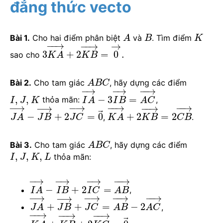
đẳng thức vecto
Bài 1.
Cho hai điểm phân biệt
và
. Tìm điểm
A
B
K
−
−
→
−
−
→
→
3
+
2
=
0
.
sao cho
K
A
K
B
Bài 2.
Cho tam giác
, hãy dựng các điểm
A
B
C
−
→
−
−
→
−
→
,
,
−
3
=
thỏa mãn:
,
I
J
K
I
A
I
B
A
C
−
→
−
−
→
−
→
−
−
→
−
→
−
−
→
⃗
−
+
2
=
0
+
2
=
2
,
.
J
A
J
B
J
C
K
A
K
B
C
B
Bài 3.
Cho tam giác
, hãy dựng các điểm
A
B
C
,
,
,
thỏa mãn:
I
J
K
L
−
→
−
−
→
−
→
−
→
−
+
2
=
,
I
A
I
B
I
C
A
B
−
→
−
−
→
−
−
→
−
→
−
→
+
+
=
−
2
,
J
A
J
B
J
C
A
B
A
C
−
−
→
−
−
→
−
−
→
⃗