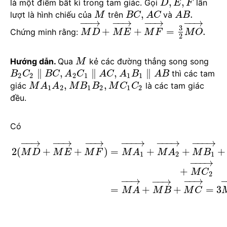
,
,
là một điểm bất kì trong tam giác. Gọi
lần
D
E
F
,
.
lượt là hình chiếu của
trên
và
M
B
C
A
C
A
B
−
−
→
−
−
→
−
−
→
−
−
→
3
+
+
=
.
Chứng minh rằng:
M
D
M
E
M
F
M
O
2
Hướng dẫn.
Qua
kẻ các đường thẳng song song
M
∥
,
∥
,
∥
thì các tam
B
C
B
C
A
C
A
C
A
B
A
B
2
2
2
1
1
1
,
,
giác
là các tam giác
M
A
A
M
B
B
M
C
C
1
2
1
2
1
2
đều.
Có
−
−
−
→
−
−
−
→
−
−
→
−
−
→
−
−
→
−
−
−
→
2
(
+
+
)
=
+
+
+
M
D
M
E
M
F
M
A
M
A
M
B
1
2
1
−
−
−
→
+
M
C
2
−
−
→
−
−
→
−
−
→
=
+
+
=
3
M
A
M
B
M
C