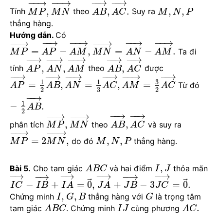
−
−
→
−
−
→
−
−
→
−
−
→
,
,
.
,
,
Tính
theo
Suy ra
M
P
M
N
A
B
A
C
M
N
P
thẳng hàng.
Hướng dẫn.
Có
−
−
→
−
−
→
−
−
→
−
−
→
−
−
→
−
−
→
=
−
,
=
−
.
Ta đi
M
P
A
P
A
M
M
N
A
N
A
M
−
−
→
−
−
→
−
−
→
−
−
→
−
−
→
,
,
,
tính
theo
được
A
P
A
N
A
M
A
B
A
C
−
−
→
−
−
→
−
−
→
−
−
→
−
−
→
−
−
→
3
1
1
=
,
=
,
=
Từ đó
A
P
A
B
A
N
A
C
A
M
A
C
3
2
2
−
−
→
1
−
.
A
B
2
−
−
→
−
−
→
−
−
→
−
−
→
,
,
phân tích
theo
và suy ra
M
P
M
N
A
B
A
C
−
−
→
−
−
→
=
2
,
,
,
do đó
thẳng hàng.
M
P
M
N
M
N
P
,
Bài 5.
Cho tam giác
và hai điểm
thỏa mãn
A
B
C
I
J
−
→
−
→
−
→
−
→
−
→
−
→
⃗
⃗
−
+
=
0
,
+
−
3
=
0
.
I
C
I
B
I
A
J
A
J
B
J
C
,
,
Chứng minh
thẳng hàng với
là trọng tâm
I
G
B
G
.
tam giác
. Chứng minh
cùng phương
A
B
C
I
J
A
C