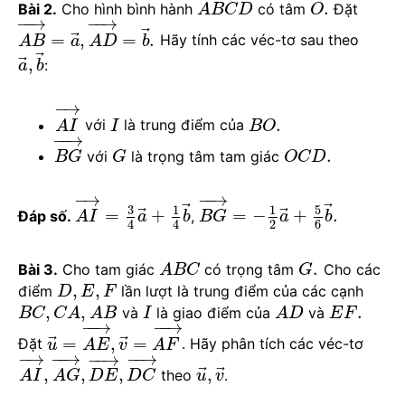
.
Bài 2.
Cho hình bình hành
có tâm
Đặt
A
B
C
D
O
−
−
→
−
−
→
⃗
⃗
=
,
=
.
Hãy tính các véc-tơ sau theo
A
B
a
A
D
b
⃗
⃗
,
:
a
b
−
→
.
với
là trung điểm của
A
I
I
B
O
−
−
→
.
với
là trọng tâm tam giác
B
G
G
O
C
D
−
→
−
−
→
⃗
⃗
3
5
1
1
⃗
⃗
=
+
=
−
+
.
Đáp số.
,
A
I
a
b
B
G
a
b
2
6
4
4
.
Bài 3.
Cho tam giác
có trọng tâm
Cho các
A
B
C
G
,
,
điểm
lần lượt là trung điểm của các cạnh
D
E
F
,
,
.
và
là giao điểm của
và
B
C
C
A
A
B
I
A
D
E
F
−
−
→
−
−
→
⃗
⃗
=
,
=
Đặt
. Hãy phân tích các véc-tơ
u
A
E
v
A
F
−
→
−
−
→
−
−
→
−
−
→
⃗
⃗
,
,
,
,
theo
.
A
I
A
G
D
E
D
C
u
v