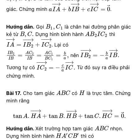
−
→
−
→
−
→
⃗
+
+
=
0
giác. Chứng minh
.
a
I
A
b
I
B
c
I
C
,
Hướng dẫn.
Gọi
là chân hai đường phân giác
B
C
1
1
,
.
kẻ từ
Dựng hình bình hành
thì
B
C
A
B
I
C
2
2
−
→
−
−
→
−
−
→
=
+
. Lại có
I
A
I
B
I
C
2
2
−
−
→
−
→
I
B
A
C
A
C
b
b
=
=
=
,
=
−
.
2
2
1
nên
I
B
I
B
2
a
a
I
B
I
B
B
C
1
−
−
→
−
→
c
=
−
.
Tương tự có
Từ đó suy ra điều phải
I
C
I
C
2
a
chứng minh.
Bài 17.
Cho tam giác
có
là trực tâm. Chứng
A
B
C
H
minh rằng
−
−
→
−
−
→
−
−
→
⃗
tan
.
+
tan
.
+
tan
.
=
0
.
A
H
A
B
H
B
C
H
C
Hướng dẫn.
Xét trường hợp tam giác
nhọn.
A
B
C
′
′
Dựng hình bình hành
thì có
H
A
C
B