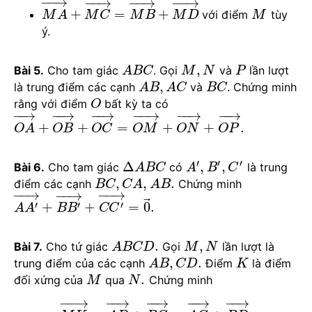
−
−
→
−
−
→
−
−
→
−
−
→
+
=
+
với điểm
tùy
M
A
M
C
M
B
M
D
M
ý.
,
Bài 5.
Cho tam giác
. Gọi
và
lần lượt
A
B
C
M
N
P
,
là trung điểm các cạnh
và
. Chứng minh
A
B
A
C
B
C
rằng với điểm
bất kỳ ta có
O
−
−
→
−
−
→
−
−
→
−
−
→
−
−
→
−
−
→
+
+
=
+
+
.
O
A
O
B
O
C
O
M
O
N
O
P
′
′
′
Δ
,
,
Bài 6.
Cho tam giác
có
là trung
A
B
C
A
B
C
,
,
.
điểm các cạnh
Chứng minh
B
C
C
A
A
B
−
−
→
−
−
→
−
−
→
⃗
′
′
′
+
+
=
0
.
A
A
B
B
C
C
.
,
Bài 7.
Cho tứ giác
Gọi
lần lượt là
A
B
C
D
M
N
,
.
trung điểm của các cạnh
Điểm
là điểm
A
B
C
D
K
.
đối xứng của
qua
Chứng minh
M
N
−
−
→
−
−
→
−
−
→
−
−
→
−
−
→