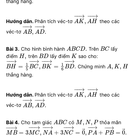
thẳng hàng.
−
−
→
−
−
→
,
Hướng dẫn.
Phân tích véc-tơ
theo các
A
K
A
H
−
−
→
−
−
→
,
.
véc-tơ
A
B
A
D
.
Bài 3.
Cho hình bình hành
Trên
lấy
A
B
C
D
B
C
,
điểm
trên
lấy điểm
sao cho:
H
B
D
K
−
−
→
−
−
→
−
−
→
−
−
→
1
1
=
,
=
.
,
,
Chứng minh
B
H
B
C
B
K
B
D
A
K
H
5
6
thẳng hàng.
−
−
→
−
−
→
,
Hướng dẫn.
Phân tích véc-tơ
theo các
A
K
A
H
−
−
→
−
−
→
,
.
véc-tơ
A
B
A
D
,
,
Bài 4.
Cho tam giác
có
thỏa mãn
A
B
C
M
N
P
−
−
→
−
−
→
−
−
→
−
−
→
−
−
→
−
−
→
⃗
⃗
=
3
,
+
3
=
0
,
+
=
0
.
M
B
M
C
N
A
N
C
P
A
P
B