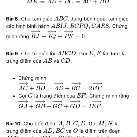
=
+
=
+
.
M
K
A
D
B
C
A
C
B
D
Bài 8.
Cho tam giác
, dựng bên ngoài tam giác
A
B
C
,
,
.
các hình bình hành
Chứng
A
B
I
J
B
C
P
Q
C
A
R
S
−
→
−
→
−
→
⃗
+
+
=
0
minh rằng
.
R
J
I
Q
P
S
.
,
Bài 9.
Cho tứ giác lồi
Gọi
lần lượt là
A
B
C
D
E
F
.
trung điểm của
và
A
B
C
D
Chứng minh
−
−
→
−
−
→
−
−
→
−
−
→
−
−
→
+
=
+
=
2
.
A
C
B
D
A
D
B
C
E
F
.
Gọi
là trung điểm của
Chứng minh rằng
G
E
F
−
−
→
−
−
→
−
−
→
−
−
→
−
−
→
+
+
+
=
2
.
G
A
G
B
G
C
G
D
E
F
,
,
,
,
Bài 10.
Cho bốn điểm
. Gọi
là
A
B
C
D
M
N
,
trung điểm của
và
là điểm trên đoạn
A
D
B
C
O