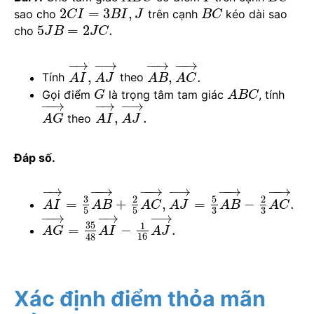
2
=
3
,
sao cho
trên cạnh
kéo dài sao
C
I
B
I
J
B
C
5
=
2
.
cho
J
B
J
C
−
→
−
→
−
−
→
−
−
→
,
,
.
Tính
theo
A
I
A
J
A
B
A
C
Gọi điểm
là trọng tâm tam giác
, tính
G
A
B
C
−
−
→
−
→
−
→
,
.
theo
A
G
A
I
A
J
Đáp số.
−
→
−
−
→
−
−
→
−
→
−
−
→
−
−
→
3
5
2
2
=
+
,
=
−
.
A
I
A
B
A
C
A
J
A
B
A
C
3
3
5
5
−
−
→
−
→
−
→
35
1
=
−
.
A
G
A
I
A
J
16
48
Xác định điểm thỏa mãn