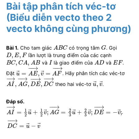
Bài tập phân tích véc-tơ
(Biểu diễn vecto theo 2
vecto không cùng phương)
Bài 1.
Cho tam giác
có trọng tâm
. Gọi
A
B
C
G
,
,
lần lượt là trung điểm của các cạnh
D
E
F
,
,
và
là giao điểm của
và
.
B
C
C
A
A
B
I
A
D
E
F
−
−
→
−
−
→
⃗
⃗
=
,
=
Đặt
. Hãy phân tích các véc-tơ
u
A
E
v
A
F
−
→
−
−
→
−
−
→
−
−
→
⃗
⃗
,
,
,
,
theo hai véc-tơ
.
A
I
A
G
D
E
D
C
u
v
Đáp số.
−
→
−
−
→
−
−
→
1
1
2
2
⃗
⃗
⃗
⃗
⃗
=
+
;
=
+
;
=
−
;
.
A
I
u
v
A
G
u
v
D
E
v
3
3
2
2
−
−
→
⃗
⃗
=
−
D
C
u
v