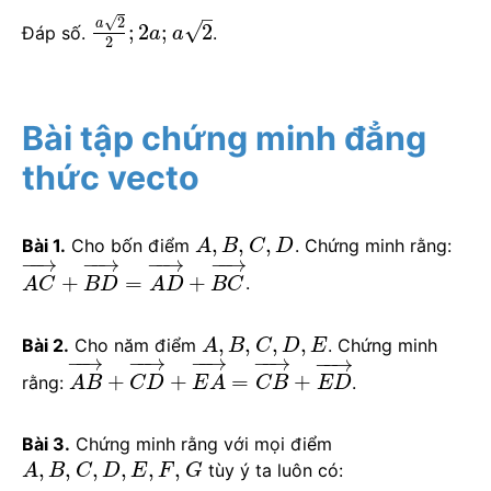
–
√
2
a
√
;
2
;
2
Đáp số.
.
a
a
2
Bài tập chứng minh đẳng
thức vecto
,
,
,
Bài 1.
Cho bốn điểm
. Chứng minh rằng:
A
B
C
D
−
−
→
−
−
→
−
−
→
−
−
→
+
=
+
.
A
C
B
D
A
D
B
C
,
,
,
,
Bài 2.
Cho năm điểm
. Chứng minh
A
B
C
D
E
−
−
→
−
−
→
−
−
→
−
−
→
−
−
→
+
+
=
+
rằng:
.
A
B
C
D
E
A
C
B
E
D
Bài 3.
Chứng minh rằng với mọi điểm
,
,
,
,
,
,
tùy ý ta luôn có:
A
B
C
D
E
F
G