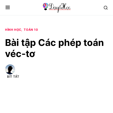
HÌNH HỌC
TOÁN 10
Bài tập Các phép toán
véc-tơ
BÍT TẤT