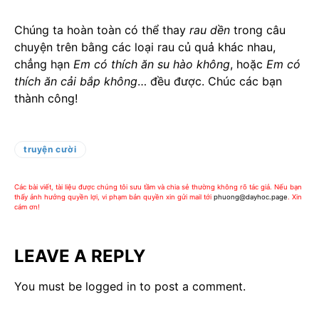
Chúng ta hoàn toàn có thể thay
rau dền
trong câu
chuyện trên bằng các loại rau củ quả khác nhau,
chẳng hạn
Em có thích ăn su hào không
, hoặc
Em có
thích ăn cải bắp không
… đều được. Chúc các bạn
thành công!
truyện cười
Các bài viết, tài liệu được chúng tôi sưu tầm và chia sẻ thường không rõ tác giả. Nếu bạn
thấy ảnh hưởng quyền lợi, vi phạm bản quyền xin gửi mail tới
phuong@dayhoc.page
. Xin
cám ơn!
LEAVE A REPLY
You must be
logged in
to post a comment.