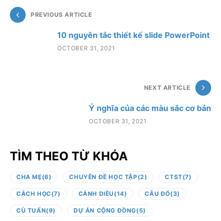
PREVIOUS ARTICLE
10 nguyên tắc thiết kế slide PowerPoint
OCTOBER 31, 2021
NEXT ARTICLE
Ý nghĩa của các màu sắc cơ bản
OCTOBER 31, 2021
TÌM THEO TỪ KHÓA
CHA MẸ
(6)
CHUYÊN ĐỀ HỌC TẬP
(2)
CTST
(7)
CÁCH HỌC
(7)
CÁNH DIỀU
(14)
CÂU ĐỐ
(3)
CÙ TUẤN
(9)
DỰ ÁN CỘNG ĐỒNG
(5)