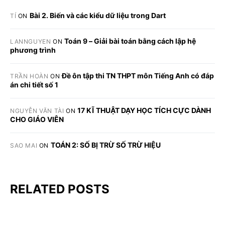
Bài 2. Biến và các kiểu dữ liệu trong Dart
TÍ
ON
Toán 9 – Giải bài toán bằng cách lập hệ
LANNGUYEN
ON
phương trình
Đề ôn tập thi TN THPT môn Tiếng Anh có đáp
TRẦN HOÀN
ON
án chi tiết số 1
17 KĨ THUẬT DẠY HỌC TÍCH CỰC DÀNH
NGUYỄN VĂN TÀI
ON
CHO GIÁO VIÊN
TOÁN 2: SỐ BỊ TRỪ SỐ TRỪ HIỆU
SAO MAI
ON
RELATED POSTS