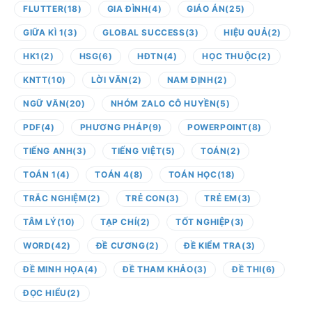
FLUTTER
(18)
GIA ĐÌNH
(4)
GIÁO ÁN
(25)
GIỮA KÌ 1
(3)
GLOBAL SUCCESS
(3)
HIỆU QUẢ
(2)
HK1
(2)
HSG
(6)
HĐTN
(4)
HỌC THUỘC
(2)
KNTT
(10)
LỜI VĂN
(2)
NAM ĐỊNH
(2)
NGỮ VĂN
(20)
NHÓM ZALO CÔ HUYỀN
(5)
PDF
(4)
PHƯƠNG PHÁP
(9)
POWERPOINT
(8)
TIẾNG ANH
(3)
TIẾNG VIỆT
(5)
TOÁN
(2)
TOÁN 1
(4)
TOÁN 4
(8)
TOÁN HỌC
(18)
TRẮC NGHIỆM
(2)
TRẺ CON
(3)
TRẺ EM
(3)
TÂM LÝ
(10)
TẠP CHÍ
(2)
TỐT NGHIỆP
(3)
WORD
(42)
ĐỀ CƯƠNG
(2)
ĐỀ KIỂM TRA
(3)
ĐỀ MINH HỌA
(4)
ĐỀ THAM KHẢO
(3)
ĐỀ THI
(6)
ĐỌC HIỂU
(2)