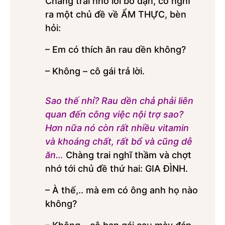
Chàng trai nhớ lời bố dặn, cố nghĩ
ra một chủ đề về ẨM THỰC, bèn
hỏi:
– Em có thích ăn rau dền không?
– Không – cô gái trả lời.
Sao thế nhỉ? Rau dền chả phải liên
quan đến công việc nội trợ sao?
Hơn nữa nó còn rất nhiều vitamin
và khoáng chất, rất bổ và cũng dễ
ăn…
Chàng trai nghĩ thầm và chợt
nhớ tới chủ đề thứ hai: GIA ĐÌNH.
– À thế,.. mà em có ông anh họ nào
không?