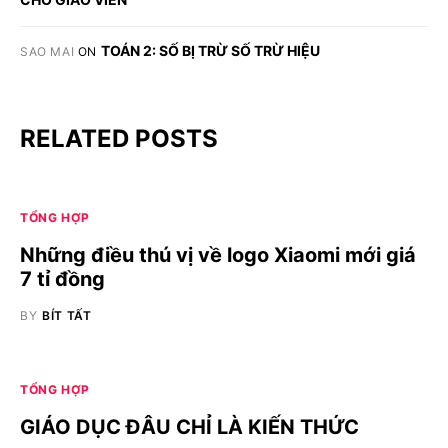
TOÁN 2: SỐ BỊ TRỪ SỐ TRỪ HIỆU
SAO MAI
ON
RELATED POSTS
TỔNG HỢP
Những điều thú vị về logo Xiaomi mới giá
7 tỉ đồng
BY
BÍT TẤT
TỔNG HỢP
GIÁO DỤC ĐÂU CHỈ LÀ KIẾN THỨC