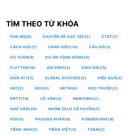
TÌM THEO TỪ KHÓA
CHA MẸ
(6)
CHUYÊN ĐỀ HỌC TẬP
(2)
CTST
(7)
CÁCH HỌC
(7)
CÁNH DIỀU
(14)
CÂU ĐỐ
(3)
CÙ TUẤN
(9)
DỰ ÁN CỘNG ĐỒNG
(5)
FLUTTER
(18)
GIA ĐÌNH
(4)
GIÁO ÁN
(25)
GIỮA KÌ 1
(3)
GLOBAL SUCCESS
(3)
HIỆU QUẢ
(2)
HK1
(2)
HSG
(6)
HĐTN
(4)
HỌC THUỘC
(2)
KNTT
(10)
LỜI VĂN
(2)
NAM ĐỊNH
(2)
NGỮ VĂN
(20)
NHÓM ZALO CÔ HUYỀN
(5)
PDF
(4)
PHƯƠNG PHÁP
(9)
POWERPOINT
(8)
TIẾNG ANH
(3)
TIẾNG VIỆT
(5)
TOÁN
(2)