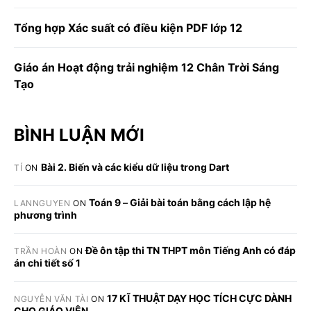
Tổng hợp Xác suất có điều kiện PDF lớp 12
Giáo án Hoạt động trải nghiệm 12 Chân Trời Sáng
Tạo
BÌNH LUẬN MỚI
Bài 2. Biến và các kiểu dữ liệu trong Dart
TÍ
ON
Toán 9 – Giải bài toán bằng cách lập hệ
LANNGUYEN
ON
phương trình
Đề ôn tập thi TN THPT môn Tiếng Anh có đáp
TRẦN HOÀN
ON
án chi tiết số 1
17 KĨ THUẬT DẠY HỌC TÍCH CỰC DÀNH
NGUYỄN VĂN TÀI
ON
CHO GIÁO VIÊN