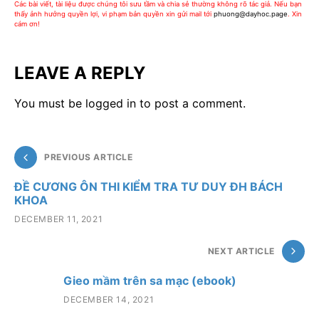
Các bài viết, tài liệu được chúng tôi sưu tầm và chia sẻ thường không rõ tác giả. Nếu bạn
thấy ảnh hưởng quyền lợi, vi phạm bản quyền xin gửi mail tới
phuong@dayhoc.page
. Xin
cám ơn!
LEAVE A REPLY
You must be
logged in
to post a comment.
PREVIOUS ARTICLE
ĐỀ CƯƠNG ÔN THI KIỂM TRA TƯ DUY ĐH BÁCH
KHOA
DECEMBER 11, 2021
NEXT ARTICLE
Gieo mầm trên sa mạc (ebook)
DECEMBER 14, 2021