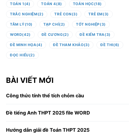
TOÁN 1
(4)
TOÁN 4
(8)
TOÁN HỌC
(18)
TRẮC NGHIỆM
(2)
TRẺ CON
(3)
TRẺ EM
(3)
TÂM LÝ
(10)
TẠP CHÍ
(2)
TỐT NGHIỆP
(3)
WORD
(42)
ĐỀ CƯƠNG
(2)
ĐỀ KIỂM TRA
(3)
ĐỀ MINH HỌA
(4)
ĐỀ THAM KHẢO
(3)
ĐỀ THI
(6)
ĐỌC HIỂU
(2)
BÀI VIẾT MỚI
Công thức tính thể tích chỏm cầu
Đề tiếng Anh THPT 2025 file WORD
Hướng dẫn giải đề Toán THPT 2025